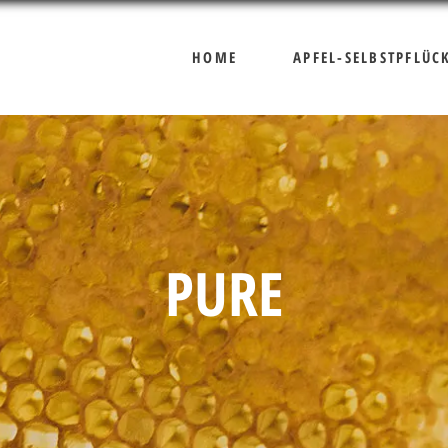
HOME
APFEL-SELBSTPFLÜC
PURE