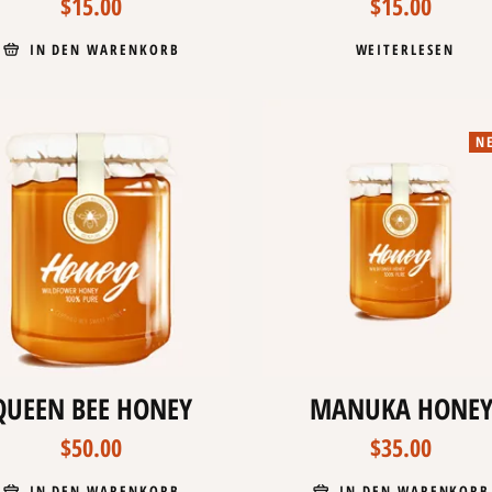
$
15.00
$
15.00
WEITERLESEN
IN DEN WARENKORB
N
QUEEN BEE HONEY
MANUKA HONE
$
50.00
$
35.00
IN DEN WARENKORB
IN DEN WARENKORB